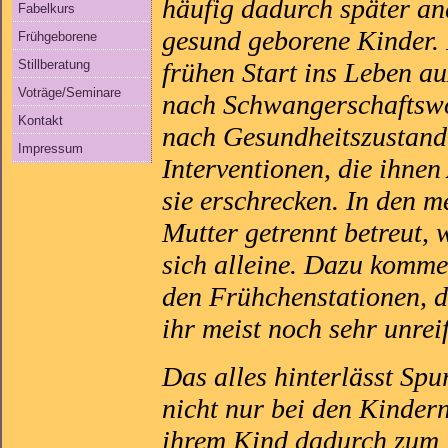
häufig dadurch später an
Fabelkurs
gesund geborene Kinder. 
Frühgeborene
frühen Start ins Leben a
Stillberatung
Voträge/Seminare
nach Schwangerschaftswo
Kontakt
nach Gesundheitszustand
Impressum
Interventionen, die ihne
sie erschrecken. In den m
Mutter getrennt betreut, w
sich alleine. Dazu komme
den Frühchenstationen, d
ihr meist noch sehr unrei
Das alles hinterlässt Sp
nicht nur bei den Kindern
ihrem Kind dadurch zum T