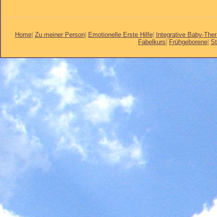
Home
|
Zu meiner Person
|
Emotionelle Erste Hilfe
|
Integrative Baby-Ther
Fabelkurs
|
Frühgeborene
|
St