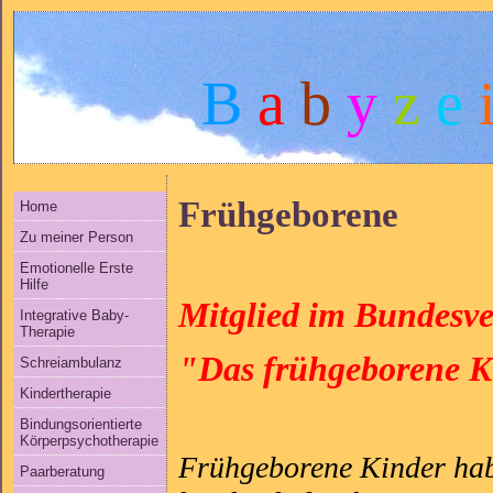
B
a
b
y
z
e
Frühgeborene
Home
Zu meiner Person
Emotionelle Erste
Hilfe
Mitglied im Bundesv
Integrative Baby-
Therapie
"Das frühgeborene Ki
Schreiambulanz
Kindertherapie
Bindungsorientierte
Körperpsychotherapie
Frühgeborene Kinder hab
Paarberatung